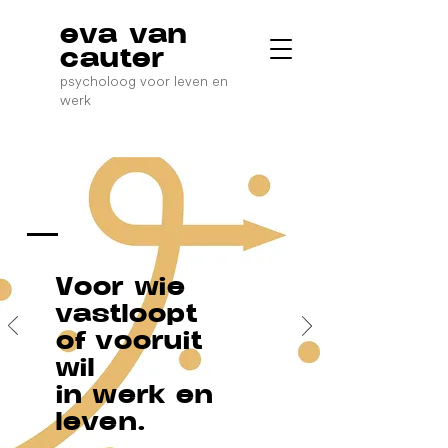
eva van
cauter
psycholoog
voor leven en
werk
Voor wie
vastloopt
of vooruit
wil
in werk en
leven.