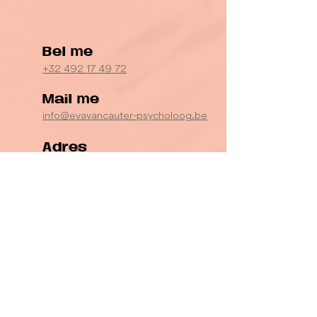
Bel me
+32 492 17 49 72
Mail me
info@evavancauter-psycholoog.be
Adres
Sint-Baafskouterstraat 58
9040 Sint-Amandsberg (Gent)
België
Ik maak graag kennis met je →